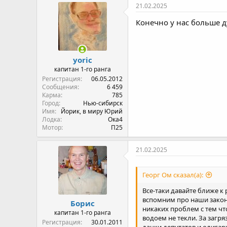
21.02.2025
Конечно у нас больше ду
yoric
капитан 1-го ранга
Регистрация
06.05.2012
Сообщения
6 459
Карма
785
Город
Нью-сибирск
Имя
Йорик, в миру Юрий
Лодка
Ока4
Мотор
П25
21.02.2025
Георг Ом сказал(а):
Все-таки давайте ближе к
вспомним про наши законы
Борис
никаких проблем с тем чт
капитан 1-го ранга
водоем не текли. За загр
Регистрация
30.01.2011
дачки депутатов и олигар