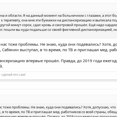
она и области. Я на данный момент на больничном с глазами, а этот б
к терапевту, она мне эти бумажки на диспансеризацию и выписала по
 другой минут сорок, сдал кровь и смотровой прошёл. Ещё надо кардио
ал: пошли вы куда подальше со своей фиктивной диспансеризацией, нич
у нас тоже проблемы. Не знаю, куда они подевались? Хотя, 
 Сабянин выступал, в то время, по ТВ и приглашал мед. ра
испансеризацию впервые прошёл. Правда, до 2019 года еже
й.
 сделай его сам!
нас тоже проблемы. Не знаю, куда они подевались? Хотя, допускаю, чт
 в то время, по ТВ и приглашал мед. работников со всей страны, обещ
пансеризацию впервые прошёл. Правда, до 2019 года ежегодно проход