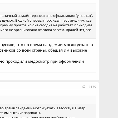
ольничный выдаёт терапевт а не офтальмолог(у нас так).
д шумок. В одной очереди просидел час с лишним, где
грамму пройти, но она сегодня не работает, приходите
его не организовано от слова совсем. Врачей нет, все
допускаю, что во время пандемии могли уехать в
ботников со всей страны, обещая им высокие
годно проходили медосмотр при оформлении
#179
о во время пандемии могли уехать в Москву и Питер.
ая им высокие зарплаты.
или медосмотр при оформлении путёвок в наш