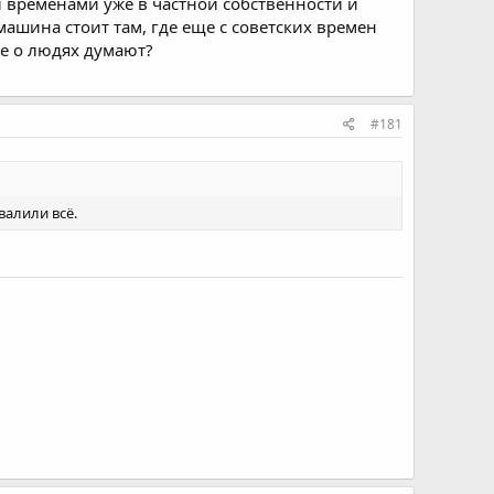
и временами уже в частной собственности и
машина стоит там, где еще с советских времен
ше о людях думают?
#181
валили всё.