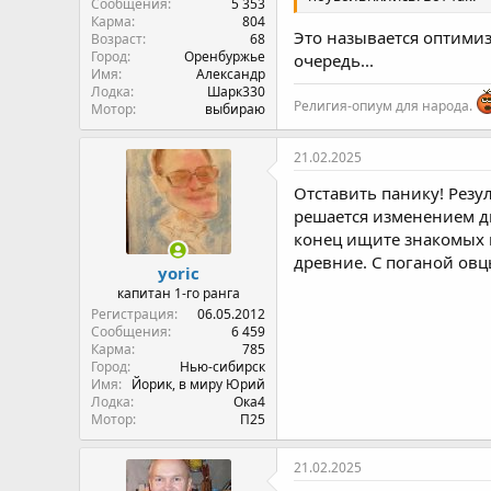
Сообщения
5 353
Карма
804
Это называется оптимиза
Возраст
68
Город
Оренбуржье
очередь...
Имя
Александр
Лодка
Шарк330
Религия-опиум для народа.
Мотор
выбираю
21.02.2025
Отставить панику! Резу
решается изменением ди
конец ищите знакомых в
древние. С поганой овц
yoric
капитан 1-го ранга
Регистрация
06.05.2012
Сообщения
6 459
Карма
785
Город
Нью-сибирск
Имя
Йорик, в миру Юрий
Лодка
Ока4
Мотор
П25
21.02.2025