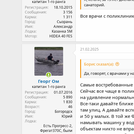
капитан 1-го ранга
санаторий.
Регистрация
18.10.2015
Сообщения
3 156
Все врачи с поликлиник
Карма
1 311
Город
Сызрань
Имя
Александр
Лодка
Казанка 5М
Мотор
HIDEA 40 FES
21.02.2025
Борис сказал(а):
Да, говорят, с врачами у 
Георг Ом
Самые востребованные у
капитан 1-го ранга
Сейчас все чаще в поли
Регистрация
01.07.2016
на удивление нормально
Сообщения
5 890
Карма
1 830
Все-таки давайте ближе
Возраст
46
там улиц. А давайте вс
Город
Богородск
и 50 у малых. В той же
Имя
Юрий
Лодка
намывать машину у водо
Есть Прогресс-2,
объектам никто не впра
Фрегат370С, были