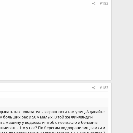
#182
#183
ывать как показатель засранности там улиц. А давайте
у больших рек и 50 у малых. В той же Финляндии
ать машину у водоема и чтоб с нее масло и бензин в
ничивать. Что у нас? По берегам водохранилищ замки и
енного происхождения местами временами уже в частной