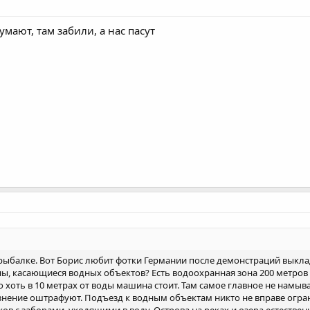
мают, там забили, а нас пасут
 рыбалке. Вот Борис любит фотки Германии после демонстраций выклад
, касающиеся водных объектов? Есть водоохранная зона 200 метров 
о хоть в 10 метрах от воды машина стоит. Там самое главное не намыв
язнение оштрафуют. Подъезд к водным объектам никто не вправе огра
хов с заборами, уходящими в воду. Острова на реках и озера естеств