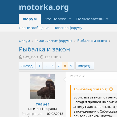
Форум
Что нового
Пользователи
Новые сообщения
Поиск по форуму
Форум
Тематические форумы
Рыбалка и охота
Рыбалка и закон
А
Д
Alex_1953
12.11.2018
в
а
Назад
1
...
6
7
8
9
Вперед
т
т
о
а
р
н
21.02.2025
т
а
е
ч
Арчибальд сказал(а):
м
а
ы
л
Борис всё зависит от реги
а
Сегодня пришёл на приём 
туарег
анкету надо заполнять, в
капитан 1-го ранга
в понедельник. Себе сказ
Регистрация
02.02.2013
поувольнялись. Вот так.