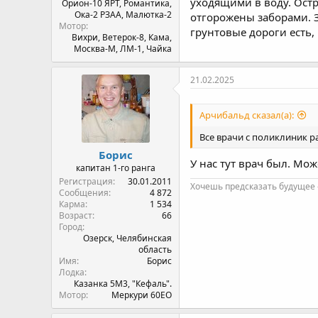
уходящими в воду. Остр
Орион-10 ЯРТ, Романтика,
Ока-2 РЗАА, Малютка-2
отгорожены заборами. З
Мотор
грунтовые дороги есть, 
Вихри, Ветерок-8, Кама,
Москва-М, ЛМ-1, Чайка
21.02.2025
Арчибальд сказал(а):
Все врачи с поликлиник р
Борис
У нас тут врач был. Мож
капитан 1-го ранга
Регистрация
30.01.2011
Хочешь предсказать будущее -
Сообщения
4 872
Карма
1 534
Возраст
66
Город
Озерск, Челябинская
область
Имя
Борис
Лодка
Казанка 5М3, "Кефаль".
Мотор
Меркури 60ЕО