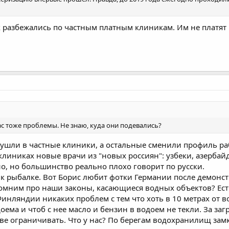
 разбежались по частным платным клиникам. Им не платят 
нас тоже проблемы. Не знаю, куда они подевались?
шли в частные клиники, а остальные сменили профиль рабо
клиниках новые врачи из "новых россиян": узбеки, азербайд
, но большинство реально плохо говорит по русски.
 к рыбалке. Вот Борис любит фотки Германии после демонс
помним про наши законы, касающиеся водных объектов? Ест
 Финляндии никаких проблем с тем что хоть в 10 метрах от 
ема и чтоб с нее масло и бензин в водоем не текли. За з
ве ограничивать. Что у нас? По берегам водохранилищ замк