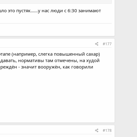
о это пустяк......у нас люди с 6:30 занимают
#177
этапе (например, слегка повышенный сахар)
давать, нормативы там отмечены, на худой
преждён - значит вооружён, как говорили
#178