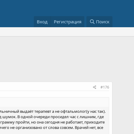
Вход
Регистрация
Поиск
#176
ольничный выдаёт терапевт а не офтальмолог(у нас так).
д шумок. В одной очереди просидел час с лишним, где
грамму пройти, но она сегодня не работает, приходите
его не организовано от слова совсем. Врачей нет, все