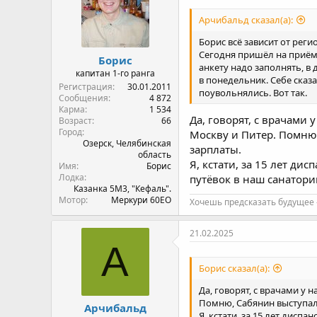
Арчибальд сказал(а):
Борис всё зависит от реги
Сегодня пришёл на приём 
Борис
анкету надо заполнять, в
капитан 1-го ранга
в понедельник. Себе сказ
Регистрация
30.01.2011
поувольнялись. Вот так.
Сообщения
4 872
Карма
1 534
Да, говорят, с врачами 
Возраст
66
Город
Москву и Питер. Помню,
Озерск, Челябинская
зарплаты.
область
Я, кстати, за 15 лет д
Имя
Борис
Лодка
путёвок в наш санатори
Казанка 5М3, "Кефаль".
Мотор
Меркури 60ЕО
Хочешь предсказать будущее -
21.02.2025
А
Борис сказал(а):
Да, говорят, с врачами у 
Помню, Сабянин выступал,
Арчибальд
Я, кстати, за 15 лет дис