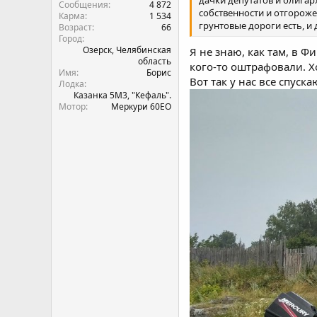
Сообщения
4 872
собственности и отгороже
Карма
1 534
грунтовые дороги есть, и 
Возраст
66
Город
Озерск, Челябинская
Я не знаю, как там, в Ф
область
кого-то оштрафовали. Хо
Имя
Борис
Вот так у нас все спуска
Лодка
Казанка 5М3, "Кефаль".
Мотор
Меркури 60ЕО