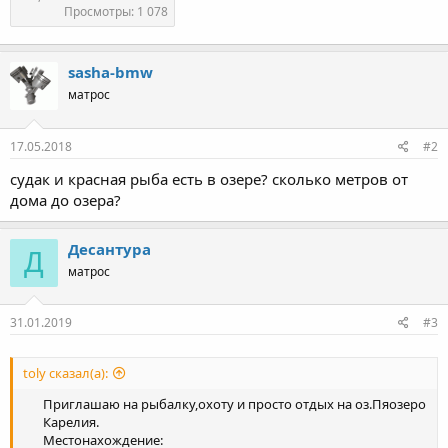
Просмотры: 1 078
sasha-bmw
матрос
17.05.2018
#2
судак и красная рыба есть в озере? сколько метров от
дома до озера?
Десантура
Д
матрос
31.01.2019
#3
toly сказал(а):
Приглашаю на рыбалку,охоту и просто отдых на оз.Пяозеро
Карелия.​
Местонахождение:​