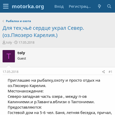
Вход
Регистрация
Рыбалка и охота
Для тех,чьё сердце украл Север.
(оз.Пяозеро Карелия.)
А
Д
toly
17.05.2018
в
а
т
т
toly
T
о
а
Guest
р
н
т
а
е
ч
17.05.2018
#1
м
а
ы
л
Приглашаю на рыбалку,охоту и просто отдых на
а
оз.Пяозеро Карелия.
Местонахождение:
Северо-западная часть озера , между п-ов
Калиниеми.и р.Таванга.вблизи о Тахтониеми.
Предоставляются:
Гостевой дом на 5-6 чел. Баня, летняя беседка, причал,