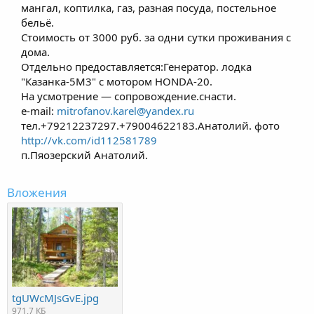
мангал, коптилка, газ, разная посуда, постельное
бельё.
Стоимость от 3000 руб. за одни сутки проживания с
дома.
Отдельно предоставляется:Генератор. лодка
"Казанка-5М3" с мотором HONDA-20.
На усмотрение — сопровождение.снасти.
e-mail:
mitrofanov.karel@yandex.ru
тел.+79212237297.+79004622183.Анатолий. фото
http://vk.com/id112581789
п.Пяозерский Анатолий.
Вложения
tgUWcMJsGvE.jpg
971,7 КБ