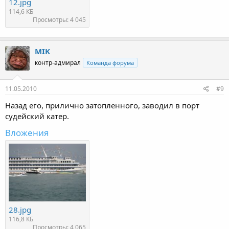
12.jpg
114,6 КБ
Просмотры: 4 045
MIK
контр-адмирал
Команда форума
11.05.2010
#9
Назад его, прилично затопленного, заводил в порт
судейский катер.
Вложения
28.jpg
116,8 КБ
Просмотры: 4 065