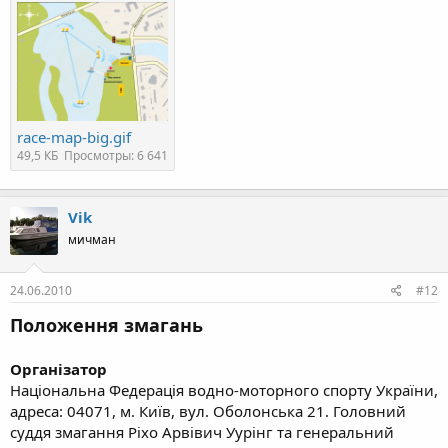
race-map-big.gif
49,5 КБ
Просмотры: 6 641
Vik
мичман
24.06.2010
#12
Положення змагань
Організатор
Національна Федерація водно-моторного спорту України,
адреса: 04071, м. Київ, вул. Оболонська 21. Головний
суддя змагання Ріхо Арвівич Уурінг та генеральний