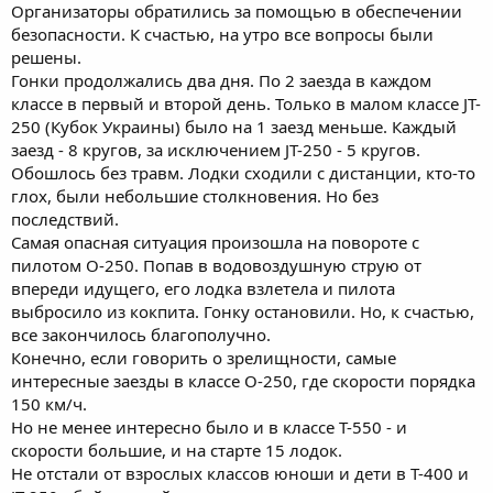
Организаторы обратились за помощью в обеспечении
безопасности. К счастью, на утро все вопросы были
решены.
Гонки продолжались два дня. По 2 заезда в каждом
классе в первый и второй день. Только в малом классе JT-
250 (Кубок Украины) было на 1 заезд меньше. Каждый
заезд - 8 кругов, за исключением JT-250 - 5 кругов.
Обошлось без травм. Лодки сходили с дистанции, кто-то
глох, были небольшие столкновения. Но без
последствий.
Самая опасная ситуация произошла на повороте с
пилотом О-250. Попав в водовоздушную струю от
впереди идущего, его лодка взлетела и пилота
выбросило из кокпита. Гонку остановили. Но, к счастью,
все закончилось благополучно.
Конечно, если говорить о зрелищности, самые
интересные заезды в классе О-250, где скорости порядка
150 км/ч.
Но не менее интересно было и в классе Т-550 - и
скорости большие, и на старте 15 лодок.
Не отстали от взрослых классов юноши и дети в Т-400 и