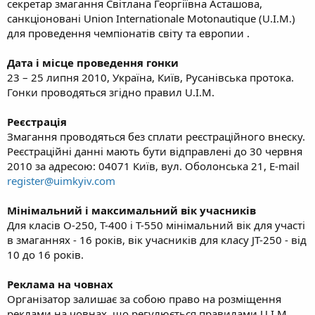
секретар змагання Світлана Георгіївна Асташова,
санкціоновані Union Internationale Motonautique (U.I.M.)
для проведення чемпіонатів світу та европии .
Дата і місце проведення гонки
23 – 25 липня 2010, Україна, Київ, Русанівська протока.
Гонки проводяться згідно правил U.I.M.
Реєстрація
Змагання проводяться без сплати реєстраційного внеску.
Реєстраційні данні мають бути відправлені до 30 червня
2010 за адресою: 04071 Київ, вул. Оболонська 21, E-mail
register@uimkyiv.com
Мінімальний і максимальний вік учасників
Для класів O-250, T-400 і T-550 мінімальний вік для участі
в змаганнях - 16 років, вік учасників для класу JT-250 - від
10 до 16 років.
Реклама на човнах
Організатор залишає за собою право на розміщення
реклами на човнах, що регулюється правилами U.I.M.