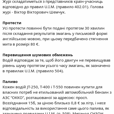
Журі складатиметься з представників країн-учасниць
відповідно до правил U.I.M. (правило 402.01). Голова
журі - Віктор Вікторович Шемчук.
Протести
Усі протести повинні бути подані протягом 30 хвилин
після складання результатів змагань у письмовій формі
англійською мовою, при цьому передбачено стягнення
мита в розмірі 80 €.
Перевищення шумових обмежень
Водій відповідає за те, щоб його двигун не перевищував
рівень шуму протягом усього часу змагань, як зазначено
в правилах U.I.M. (правило 504).
Паливо
Кожен водій JT-250, T-400 і T-550 повинен купити для
власних потреб не етильований автомобільний бензин з
АЗС “ОККО”, розташованої за адресою: просп.
Возз'єднання 15б, за ціною близько 0,8 € за літр, і несе
відповідальність за використання саме цього палива, як
зазначено правилами U.I.M. (п. 508). Метанол CH3OH