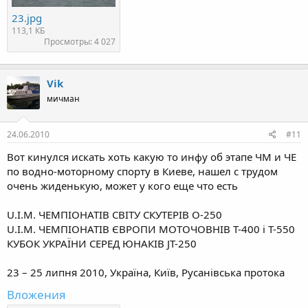
23.jpg
113,1 КБ
Просмотры: 4 027
Vik
мичман
24.06.2010
#11
Вот кинулся искать хоть какую то инфу об этапе ЧМ и ЧЕ
по водно-моторному спорту в Киеве, нашел с трудом
очень жиденькую, может у кого еще что есть
U.I.M. ЧЕМПІОНАТІВ СВІТУ СКУТЕРІВ O-250
U.I.M. ЧЕМПІОНАТІВ ЄВРОПИ МОТОЧОВНІВ T-400 і T-550
КУБОК УКРАЇНИ СЕРЕД ЮНАКІВ JT-250
23 – 25 липня 2010, Україна, Київ, Русанівська протока
Вложения