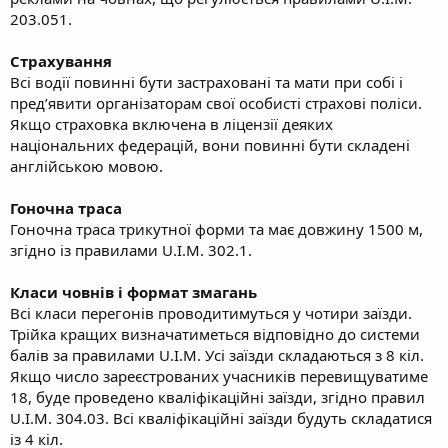
203.051.
Страхування
Всі водії повинні бути застраховані та мати при собі і
пред’явити організаторам свої особисті страхові поліси.
Якщо страховка включена в ліцензії деяких
національних федерацій, вони повинні бути складені
англійською мовою.
Гоночна траса
Гоночна траса трикутної форми та має довжину 1500 м,
згідно із правилами U.I.M. 302.1.
Класи човнів і формат змагань
Всі класи перегонів проводитимуться у чотири заїзди.
Трійка кращих визначатиметься відповідно до системи
балів за правилами U.I.M. Усі заїзди складаються з 8 кіл.
Якщо число зареєстрованих учасників перевищуватиме
18, буде проведено кваліфікаційні заїзди, згідно правил
U.I.M. 304.03. Всі кваліфікаційні заїзди будуть складатися
із 4 кіл.