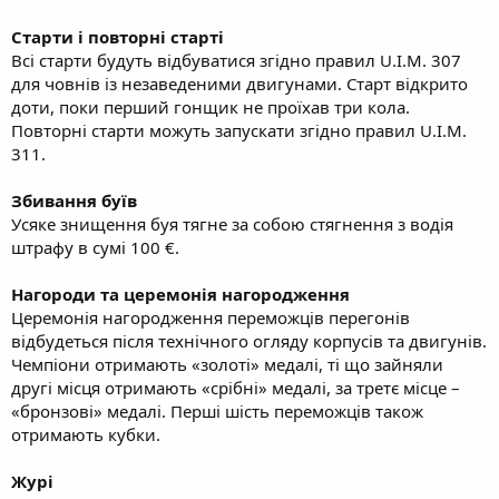
Старти і повторні старті
Всі старти будуть відбуватися згідно правил U.I.M. 307
для човнів із незаведеними двигунами. Старт відкрито
доти, поки перший гонщик не проїхав три кола.
Повторні старти можуть запускати згідно правил U.I.M.
311.
Збивання буїв
Усяке знищення буя тягне за собою стягнення з водія
штрафу в сумі 100 €.
Нагороди та церемонія нагородження
Церемонія нагородження переможців перегонів
відбудеться після технічного огляду корпусів та двигунів.
Чемпіони отримають «золоті» медалі, ті що зайняли
другі місця отримають «срібні» медалі, за третє місце –
«бронзові» медалі. Перші шість переможців також
отримають кубки.
Журі