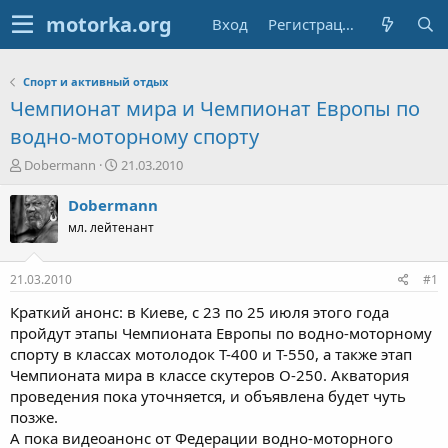
Вход
Регистрация
Спорт и активный отдых
Чемпионат мира и Чемпионат Европы по
водно-моторному спорту
А
Д
Dobermann
21.03.2010
в
а
т
т
Dobermann
о
а
мл. лейтенант
р
н
т
а
е
ч
21.03.2010
#1
м
а
ы
л
Краткий анонс: в Киеве, с 23 по 25 июля этого года
а
пройдут этапы Чемпионата Европы по водно-моторному
спорту в классах мотолодок Т-400 и Т-550, а также этап
Чемпионата мира в классе скутеров О-250. Акватория
проведения пока уточняется, и объявлена будет чуть
позже.
А пока видеоанонс от Федерации водно-моторного