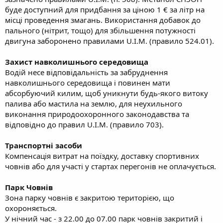
буде доступний для придбання за ціною 1 € за літр на
місці проведення змагань. Використання добавок до
пального (нітрит, тощо) для збільшення потужності
двигуна заборонено правилами U.I.M. (правило 524.01).
Захист навколишнього середовища
Водій несе відповідальність за забруднення
навколишнього середовища і повинен мати
абсорбуючий килим, щоб уникнути будь-якого витоку
палива або мастила на землю, для неухильного
виконання природоохоронного законодавства та
відповідно до правил U.I.M. (правило 703).
Транспортні засоби
Компенсація витрат на поїздку, доставку спортивних
човнів або для участі у стартах перегонів не оплачується.
Парк Човнів
Зона парку човнів є закритою територією, що
охороняється.
У нічний час - з 22.00 до 07.00 парк човнів закритий і