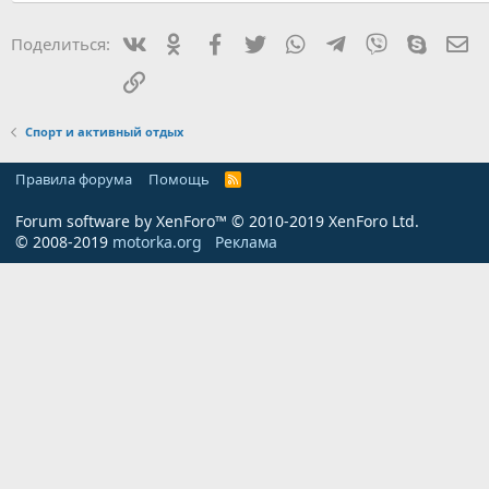
Вконтакте
Одноклассники
Facebook
Twitter
WhatsApp
Telegram
Viber
Skype
Эл
Поделиться:
Ссылка
Спорт и активный отдых
Правила форума
Помощь
R
S
S
Forum software by XenForo™
© 2010-2019 XenForo Ltd.
© 2008-2019
motorka.org
Реклама