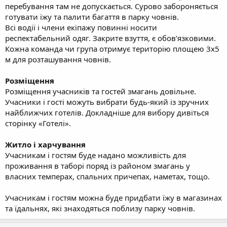
перебування там не допускається. Сурово забороняється
готувати їжу та палити багаття в парку човнів.
Всі водії і члени екіпажу повинні носити
респектабельний одяг. Закрите взуття, є обов’язковими.
Кожна команда чи група отримує територію площею 3x5
м для розташування човнів.
Розміщення
Розміщення учасників та гостей змагань довільне.
Учасники і гості можуть вибрати будь-який із зручних
найближчих готелів. Докладніше для вибору дивіться
сторінку «Готелі».
Житло і харчування
Учасникам і гостям буде надано можливість для
проживання в таборі поряд із районом змагань у
власних темперах, спальних причепах, наметах, тощо.
Учасникам і гостям можна буде придбати їжу в магазинах
та їдальнях, які знаходяться поблизу парку човнів.