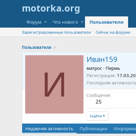
Форум
Что нового
Пользователи
Зарегистрированные пользователи
Сейчас на форуме
Пользователи
Иван159
И
матрос
·
Пермь
Регистрация
17.03.2
Последняя активност
Сообщения
25
Найти
Недавняя активность
Публикации
Информа