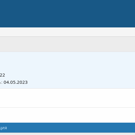
022
ь
04.05.2023
ция