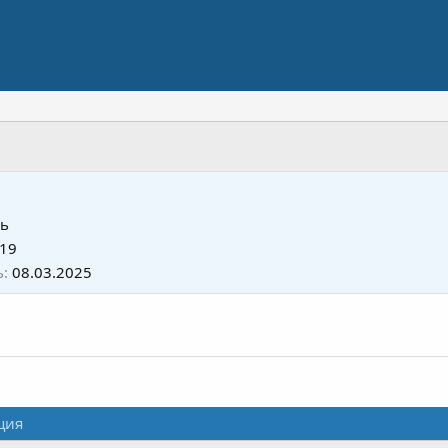
ь
019
ь
08.03.2025
ция