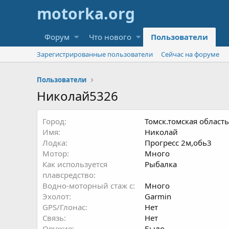
Форум
Что нового
Пользователи
Зарегистрированные пользователи
Сейчас на форуме
Пользователи
Николай5326
Город
Томск.томская область
Имя
Николай
Лодка
Прогресс 2м,обь3
Мотор
Много
Как используется
Рыбалка
плавсредство
Водно-моторный стаж с
Много
Эхолот
Garmin
GPS/Глонас
Нет
Связь
Нет
Оружие
Было